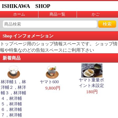
ISHIKAWA SHOP
ホーム
商品一覧
かご
Shop インフォメーション
トップページ用のショップ情報スペースです。 ショップ情
報や特集なのどの告知スペースにご利用下さい
新着商品
ヤマト重量ポ
林洋輔１，林
ヤマト600
イント未設定
洋輔２，林洋
9,800円
180円
輔３，林洋輔
４，林洋輔
５，林洋輔
６，林洋輔
７，林洋輔