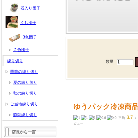
器入り団子
くし団子
3色団子
２色団子
練り切り
数量
季節の練り切り
夏の練り切り
秋の練り切り
ご当地練り切り
ゆうパック冷凍商品
静岡練り切り
3.7
平均
/
ビュー
店長から一言