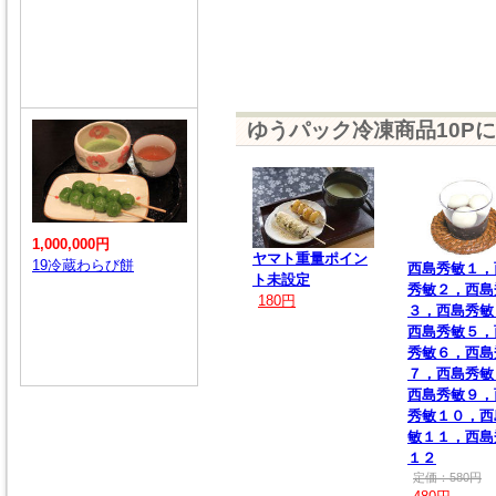
ゆうパック冷凍商品10P
1,000,000円
ヤマト重量ポイン
19冷蔵わらび餅
西島秀敏１，
ト未設定
秀敏２，西島
180円
３，西島秀敏
西島秀敏５，
秀敏６，西島
７，西島秀敏
西島秀敏９，
秀敏１０，西
敏１１，西島
１２
定価：580円