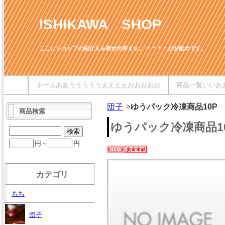
ISHIKAWA SHOP
ここにショップの紹介文を表示出来ます。 ＊＊＊＊がお勧めです。
ホームああうううううええええおおおおお
商品一覧いいお
団子
ゆうパック冷凍商品10P
商品検索
ゆうパック冷凍商品1
円～
円
カテゴリ
もち
団子