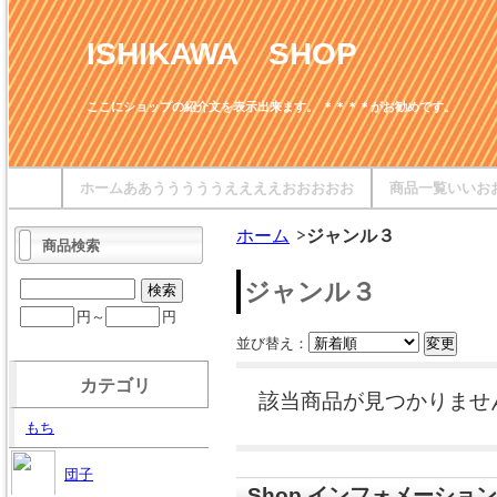
ISHIKAWA SHOP
ここにショップの紹介文を表示出来ます。 ＊＊＊＊がお勧めです。
ホームああうううううええええおおおおお
商品一覧いいお
ホーム
ジャンル３
商品検索
ジャンル３
円～
円
並び替え：
カテゴリ
該当商品が見つかりませ
もち
団子
Shop インフォメーション