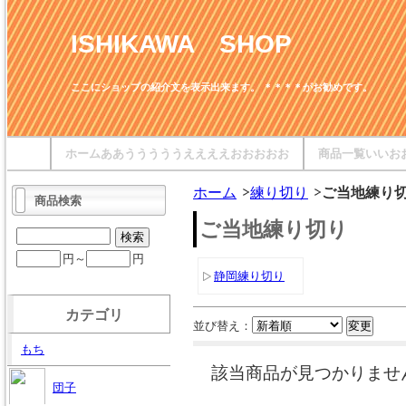
ISHIKAWA SHOP
ここにショップの紹介文を表示出来ます。 ＊＊＊＊がお勧めです。
ホームああうううううええええおおおおお
商品一覧いいお
ホーム
練り切り
ご当地練り
商品検索
ご当地練り切り
円～
円
静岡練り切り
カテゴリ
並び替え：
もち
該当商品が見つかりませ
団子