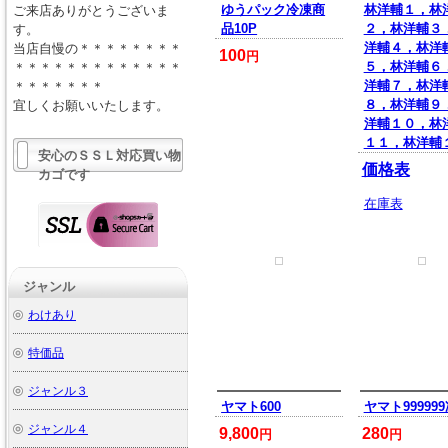
ゆうパック冷凍商
林洋輔１，林
ご来店ありがとうございま
品10P
２，林洋輔３
す。
洋輔４，林洋
当店自慢の＊＊＊＊＊＊＊＊
100
円
５，林洋輔６
＊＊＊＊＊＊＊＊＊＊＊＊＊
洋輔７，林洋
＊＊＊＊＊＊＊
８，林洋輔９
宜しくお願いいたします。
洋輔１０，林
１１，林洋輔
安心のＳＳＬ対応買い物
価格表
カゴです
在庫表
ジャンル
わけあり
特価品
ジャンル３
ヤマト600
ヤマト99999
ジャンル４
9,800
280
円
円