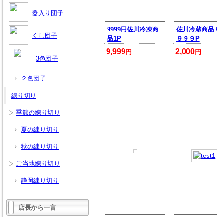
器入り団子
9999円佐川冷凍商
佐川冷蔵商品
くし団子
品1P
９９９P
9,999
2,000
円
円
3色団子
２色団子
練り切り
季節の練り切り
夏の練り切り
秋の練り切り
ご当地練り切り
静岡練り切り
店長から一言