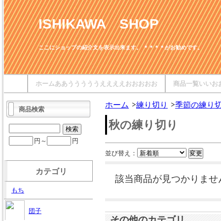
ISHIKAWA SHOP
ここにショップの紹介文を表示出来ます。 ＊＊＊＊がお勧めです。
ホームああうううううええええおおおおお
商品一覧いいお
ホーム
練り切り
季節の練り
商品検索
秋の練り切り
円～
円
並び替え：
カテゴリ
該当商品が見つかりませ
もち
団子
その他のカテゴリ