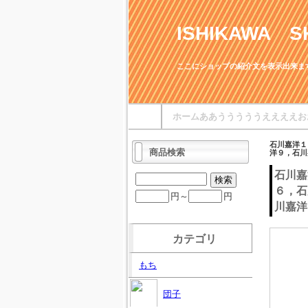
ISHIKAWA S
ここにショップの紹介文を表示出来ま
ホームああうううううええええお
石川嘉洋１
商品検索
洋９，石川
石川嘉
６，石
円～
円
川嘉洋
カテゴリ
もち
団子