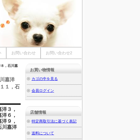
い
お問い合わせ
お問い合わせ2
洋８，石川嘉
お買い物情報
カゴの中を見る
川嘉洋
１１，石
会員ログイン
嘉洋３，
店舗情報
嘉洋６，
嘉洋９，
特定商取引法に基づく表記
石川嘉洋
送料について