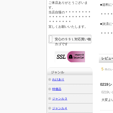
ご来店ありがとうございま
■送料に
す。
当店自慢の＊＊＊＊＊＊＊＊
＊＊＊
＊＊＊＊＊＊＊＊＊＊＊＊＊
＊＊＊＊＊＊＊
■決済に
宜しくお願いいたします。
＊＊＊
安心のＳＳＬ対応買い物
カゴです
レビュ
5
件のレ
ジャンル
わけあり
0219
特価品
0219い
ジャンル３
大変よ
ジャンル４