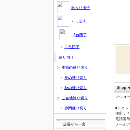
器入り団子
くし団子
3色団子
２色団子
練り切り
季節の練り切り
夏の練り切り
Shop
秋の練り切り
※ショ
ご当地練り切り
■ショッ
静岡練り切り
住所：
電話番
店長から一言
メール