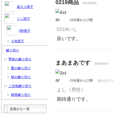
0219商品
2014/02/19
器入り団子
くし団子
19冷蔵わらび餅
0219いし
3色団子
良いです。
２色団子
練り切り
季節の練り切り
まあまあです
2014/02/19
夏の練り切り
秋の練り切り
19冷蔵わらび餅
好きなアン
ご当地練り切り
よし
（男性）
静岡練り切り
期待通りです。
店長から一言