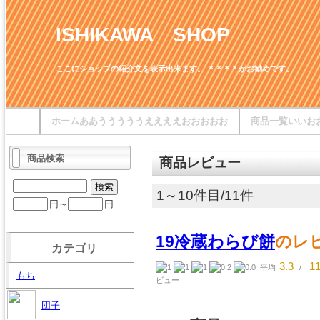
ISHIKAWA SHOP
ここにショップの紹介文を表示出来ます。 ＊＊＊＊がお勧めです。
ホームああうううううええええおおおおお
商品一覧いいお
商品検索
商品レビュー
1～10件目/11件
円～
円
19冷蔵わらび餅
のレ
カテゴリ
3.3
1
平均
/
もち
ビュー
団子