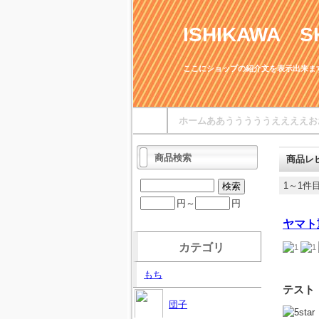
ISHIKAWA S
ここにショップの紹介文を表示出来ま
ホームああうううううええええお
商品検索
商品レ
1～1件目
円～
円
ヤマト
カテゴリ
もち
テスト
団子