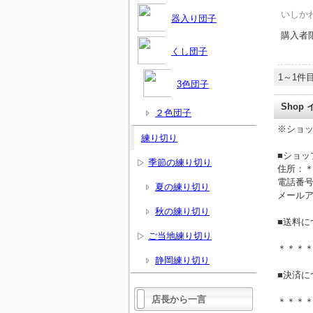
いしか
器入り団子
購入者
くし団子
1～1件目
3色団子
Shop
２色団子
※ショ
練り切り
■ショッ
季節の練り切り
住所：
電話番
夏の練り切り
メール
秋の練り切り
■送料に
ご当地練り切り
＊＊＊
静岡練り切り
■決済に
店長から一言
＊＊＊