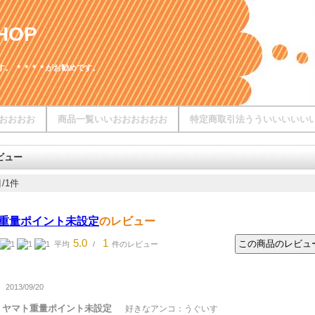
HOP
す。 ＊＊＊＊がお勧めです。
おおおお
商品一覧いいおおおおおお
特定商取引法うういいいいい
ビュー
/1件
重量ポイント未設定
のレビュー
5.0
1
平均
/
件のレビュー
2013/09/20
ヤマト重量ポイント未設定
好きなアンコ：うぐいす